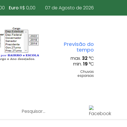
,00
Euro
R$ 0,00
07 de Agosto de 2026
Previsão do
tempo
max.
32
°C
min.
19
°C
Chuvas
esparsas