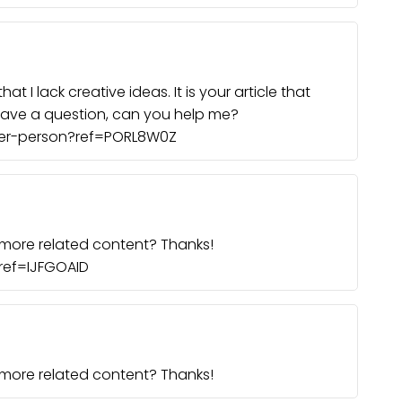
t I lack creative ideas. It is your article that
 have a question, can you help me?
ter-person?ref=PORL8W0Z
y more related content? Thanks!
ref=IJFGOAID
y more related content? Thanks!