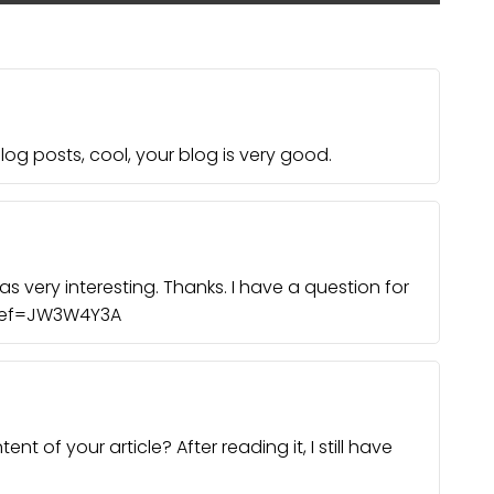
log posts, cool, your blog is very good.
 very interesting. Thanks. I have a question for
r?ref=JW3W4Y3A
 of your article? After reading it, I still have