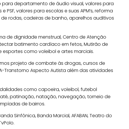
para departamento de áudio visual, valores para
 e PSF, valores para escolas e suas APM’s, reforma
 de rodas, cadeiras de banho, aparelhos auditivos
a de dignidade menstrual, Centro de Atenção
etectar batimento cardíaco em fetos, Mutirão de
esportes como voleibol e artes marciais.
mos projeto de combate às drogas, cursos de
EA-Transtorno Aspecto Autista além das atividades
alidades como capoeira, voleibol, futebol
 karatê, patinação, natação, navegação, torneio de
limpíadas de bairros.
nda Sinfônica, Banda Marcial, AFABAN, Teatro do
TvPolo.