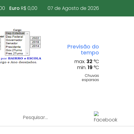
,00
Euro
R$ 0,00
07 de Agosto de 2026
Previsão do
tempo
max.
32
°C
min.
19
°C
Chuvas
esparsas