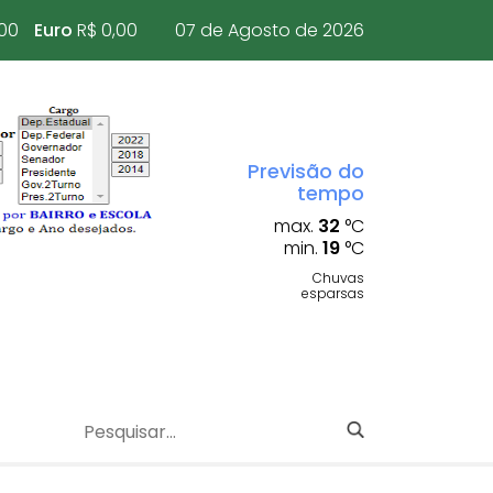
,00
Euro
R$ 0,00
07 de Agosto de 2026
Previsão do
tempo
max.
32
°C
min.
19
°C
Chuvas
esparsas