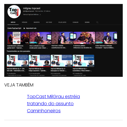
VEJA TAMBÉM
TopCast MilGrau estréia
tratando do assunto
Caminhoneiros