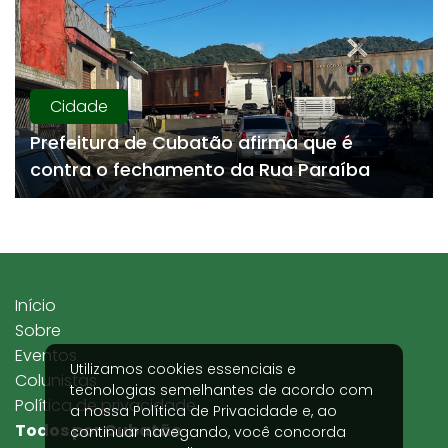
Cidade
Prefeitura de Cubatão afirma que é
contra o fechamento da Rua Paraíba
Início
Sobre
Eventos
Utilizamos cookies essenciais e
Colunistas
tecnologias semelhantes de acordo com
Política de privacidade
a nossa
Política de Privacidade
e, ao
Todos por Cubatão
continuar navegando, você concorda