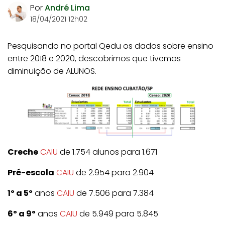
Por
André Lima
18/04/2021 12h02
Pesquisando no portal Qedu os dados sobre ensino
entre 2018 e 2020, descobrimos que tivemos
diminuição de ALUNOS.
Creche
CAIU
de 1.754 alunos para 1.671
Pré-escola
CAIU
de 2.954 para 2.904
1º a 5º
anos
CAIU
de 7.506 para 7.384
6º a 9º
anos
CAIU
de 5.949 para 5.845