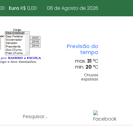
00
Euro
R$ 0,00
08 de Agosto de 2026
Previsão do
tempo
max.
31
°C
min.
20
°C
Chuvas
esparsas