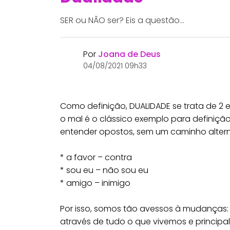
SER ou NÃO ser? Eis a questão...
Por
Joana de Deus
04/08/2021 09h33
Como definição, DUALIDADE se trata de 2 
o mal é o clássico exemplo para definiçã
entender opostos, sem um caminho alterna
⠀
* a favor – contra
* sou eu – não sou eu
* amigo – inimigo
⠀
Por isso, somos tão avessos à mudanças
através de tudo o que vivemos e princi