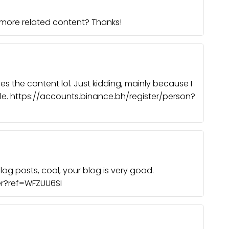
y more related content? Thanks!
ches the content lol. Just kidding, mainly because I
le. https://accounts.binance.bh/register/person?
log posts, cool, your blog is very good.
er?ref=WFZUU6SI