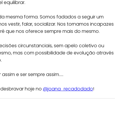
equilibrar.
a da mesma forma. Somos fadados a seguir um
vestir, falar, socializar. Nos tornamos incapazes
aré que nos oferece sempre mais do mesmo.
cisões circunstanciais, sem apelo coletivo ou
esmo, mas com possibilidade de evolução através
.
 assim e ser sempre assim…..
 desbravar hoje no
@joana_recadodado
!