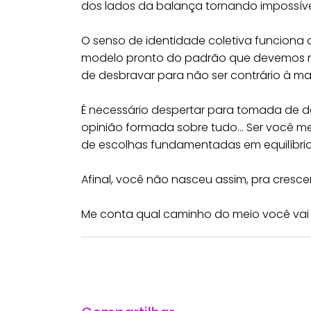
dos lados da balança tornando impossível 
⠀
O senso de identidade coletiva funcion
modelo pronto do padrão que devemos nos 
de desbravar para não ser contrário à m
⠀
É necessário despertar para tomada de de
opinião formada sobre tudo… Ser você m
de escolhas fundamentadas em equilíbrio
⠀
Afinal, você não nasceu assim, pra crescer
⠀
Me conta qual caminho do meio você vai