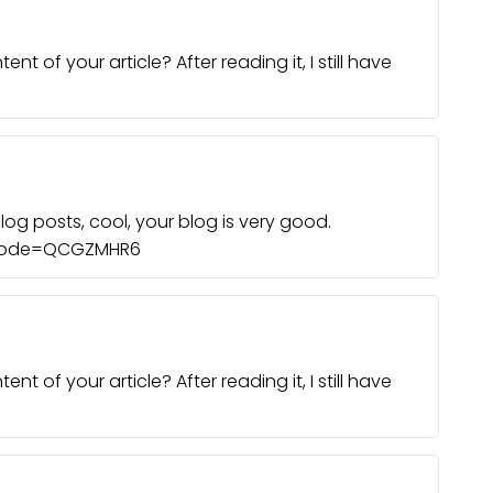
 of your article? After reading it, I still have
log posts, cool, your blog is very good.
f?code=QCGZMHR6
 of your article? After reading it, I still have