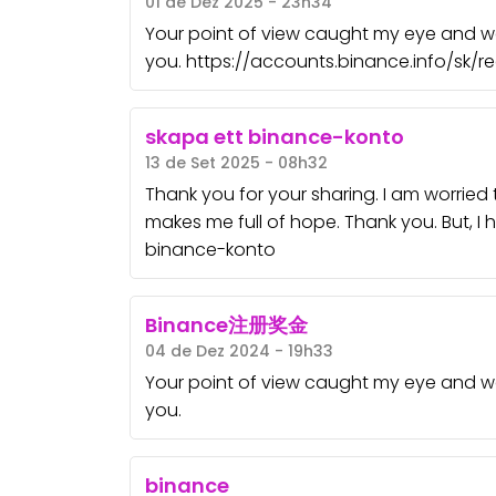
01 de Dez 2025 - 23h34
Your point of view caught my eye and was
you. https://accounts.binance.info/sk/
skapa ett binance-konto
13 de Set 2025 - 08h32
Thank you for your sharing. I am worried tha
makes me full of hope. Thank you. But, I
binance-konto
Binance注册奖金
04 de Dez 2024 - 19h33
Your point of view caught my eye and was
you.
binance