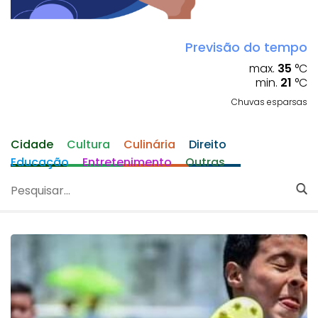
Previsão do tempo
max.
35
°C
min.
21
°C
Chuvas esparsas
Cidade
Cultura
Culinária
Direito
Educação
Entretenimento
Outras