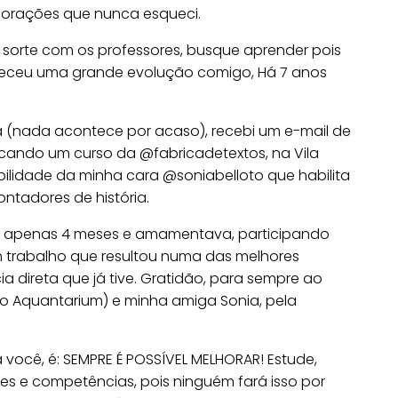
e orações que nunca esqueci.
sorte com os professores, busque aprender pois
teceu uma grande evolução comigo, Há 7 anos
(nada acontece por acaso), recebi um e-mail de
icando um curso da @fabricadetextos, na Vila
ilidade da minha cara @soniabelloto que habilita
ontadores de história.
nha apenas 4 meses e amamentava, participando
m trabalho que resultou numa das melhores
direta que já tive. Gratidão, para sempre ao
 Aquantarium) e minha amiga Sonia, pela
 você, é: SEMPRE É POSSÍVEL MELHORAR! Estude,
des e competências, pois ninguém fará isso por