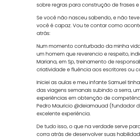
sobre regras para construção de frases 
Se você não nasceu sabendo, e não teve 
você é capaz. Vou te contar como acon
atrás:
Num momento conturbado da minha vida 
um homem que reverencio e respeito, ind
Mariana, em Sp, treinamento de responsab
criatividade e fluência aos escritores ou c
Iniciei as aulas e meu infante Samuel ti
das viagens semanais subindo a serra, u
experiências em obtenção de competência 
Pedro Mauricio @deiamauad (fundador do
excelente experiência.
De tudo isso, o que na verdade serve para
corra atrás de desenvolver suas habilida