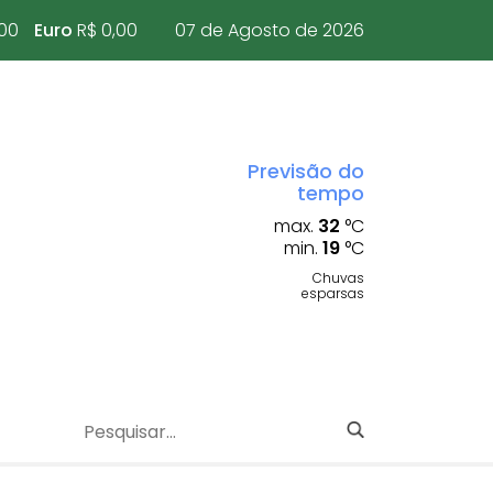
,00
Euro
R$ 0,00
07 de Agosto de 2026
Previsão do
tempo
max.
32
°C
min.
19
°C
Chuvas
esparsas