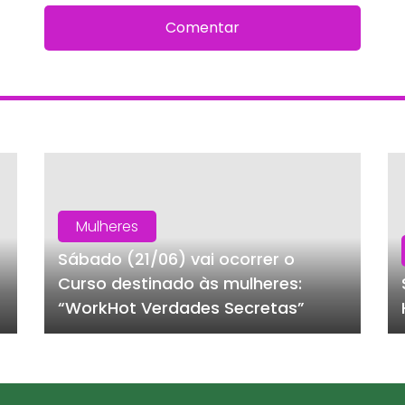
Comentar
Mulheres
Sábado (21/06) vai ocorrer o
Curso destinado às mulheres:
“WorkHot Verdades Secretas”