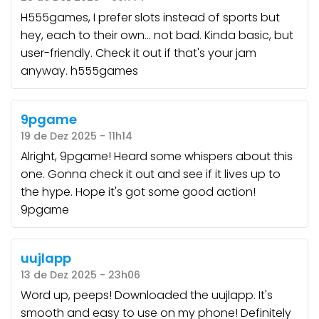
H555games, I prefer slots instead of sports but
hey, each to their own… not bad. Kinda basic, but
user-friendly. Check it out if that's your jam
anyway.
h555games
9pgame
19 de Dez 2025 - 11h14
Alright, 9pgame! Heard some whispers about this
one. Gonna check it out and see if it lives up to
the hype. Hope it's got some good action!
9pgame
uujlapp
13 de Dez 2025 - 23h06
Word up, peeps! Downloaded the
uujlapp
. It's
smooth and easy to use on my phone! Definitely