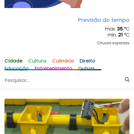
Previsão do tempo
max.
35
°C
min.
21
°C
Chuvas esparsas
Cidade
Cultura
Culinária
Direito
Educação
Entretenimento
Outras