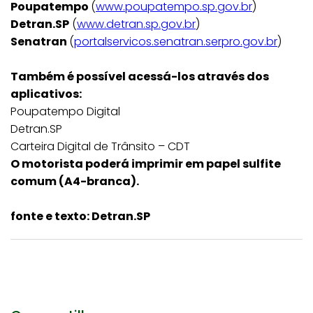
Poupatempo
(
www.poupatempo.sp.gov.br
)
Detran.SP
(
www.detran.sp.gov.br
)
Senatran
(
portalservicos.senatran.serpro.gov.br
)
Também é possível acessá-los através dos
aplicativos:
Poupatempo Digital
Detran.SP
Carteira Digital de Trânsito – CDT
O motorista poderá imprimir em papel sulfite
comum (A4-branca).
fonte e texto: Detran.SP