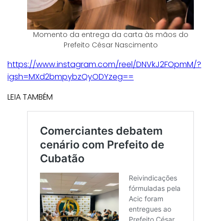
Momento da entrega da carta às mãos do
Prefeito César Nascimento
https://www.instagram.com/reel/DNVkJ2FOpmM/?
igsh=
MXd2bmpybzQyODYzeg
==
LEIA TAMBÉM