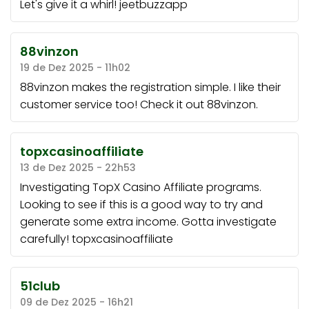
Let's give it a whirl!
jeetbuzzapp
88vinzon
19 de Dez 2025 - 11h02
88vinzon makes the registration simple. I like their
customer service too! Check it out
88vinzon
.
topxcasinoaffiliate
13 de Dez 2025 - 22h53
Investigating TopX Casino Affiliate programs.
Looking to see if this is a good way to try and
generate some extra income. Gotta investigate
carefully!
topxcasinoaffiliate
51club
09 de Dez 2025 - 16h21