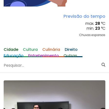
Previsão do tempo
max.
28
°C
min.
23
°C
Chuvas esparsas
Cidade
Cultura
Culinária
Direito
Educação
Entretenimento
Outras