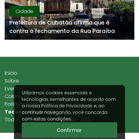
Cidade
Prefeitura de Cubatão afirma que é
contra o fechamento da Rua Paraíba
Início
Sobre
Eventos
Utilizamos cookies essenciais e
Colunistas
tecnologias semelhantes de acordo com
Política de privacidade
a nossa
Política de Privacidade
e, ao
Todos por Cubatão
continuar navegando, você concorda
com estas condições.
Todos os direitos reservados - 2021
Confirmar