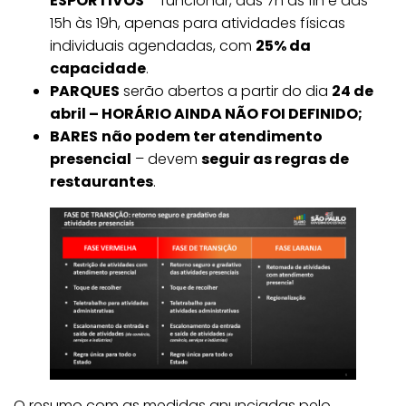
ESPORTIVOS
– funcionar, das 7h às 11h e das
15h às 19h, apenas para atividades físicas
individuais agendadas, com
25% da
capacidade
.
PARQUES
serão abertos a partir do dia
24 de
abril – HORÁRIO AINDA NÃO FOI DEFINIDO;
BARES
não podem ter atendimento
presencial
– devem
seguir as regras de
restaurantes
.
O resumo com as medidas anunciadas pelo