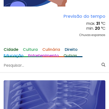
Previsão do tempo
max.
31
°C
min.
20
°C
Chuvas esparsas
Cidade
Cultura
Culinária
Direito
Educação
Entretenimento
Outras