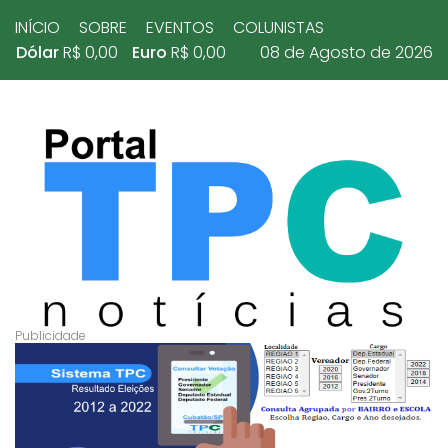
INÍCIO
SOBRE
EVENTOS
COLUNISTAS
Dólar
R$ 0,00
Euro
R$ 0,00
08 de Agosto de 2026