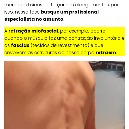
exercícios físicos ou forçar nos alongamentos, por
isso, nessa fase
busque um profissional
especialista no assunto
.
A
retração miofascial
, por exemplo, ocorre
quando o músculo faz uma contração involuntária e
as
fascias
(tecidos de revestimento) e que
envolvem as estruturas do nosso corpo
retraem
.