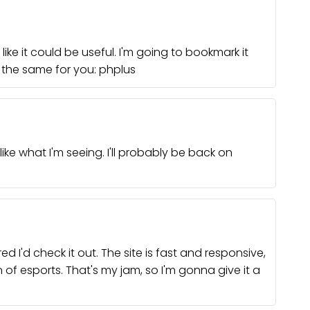
ike it could be useful. I'm going to bookmark it
t the same for you:
phplus
like what I'm seeing. I'll probably be back on
ured I'd check it out. The site is fast and responsive,
f esports. That's my jam, so I'm gonna give it a