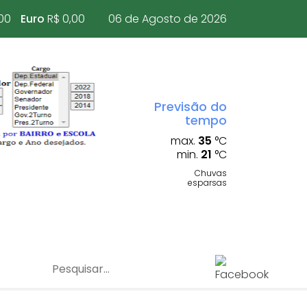
00
Euro
R$ 0,00
06 de Agosto de 2026
Previsão do
tempo
max.
35
°C
min.
21
°C
Chuvas
esparsas