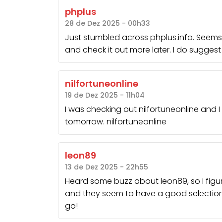
phplus
28 de Dez 2025 - 00h33
Just stumbled across phplus.info. Seems l
and check it out more later. I do sugges
nilfortuneonline
19 de Dez 2025 - 11h04
I was checking out nilfortuneonline and I 
tomorrow.
nilfortuneonline
leon89
13 de Dez 2025 - 22h55
Heard some buzz about
leon89
, so I fig
and they seem to have a good selection o
go!