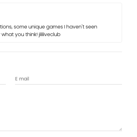
ptions, some unique games I haven't seen
w what you think!
jililiveclub