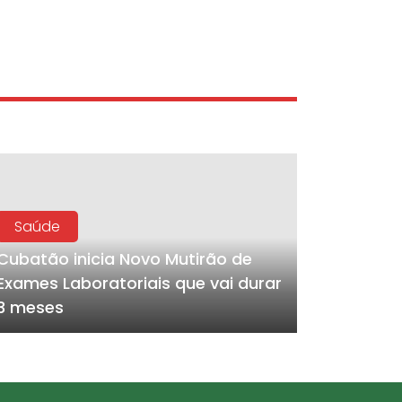
Saúde
Cubatão inicia Novo Mutirão de
Exames Laboratoriais que vai durar
3 meses