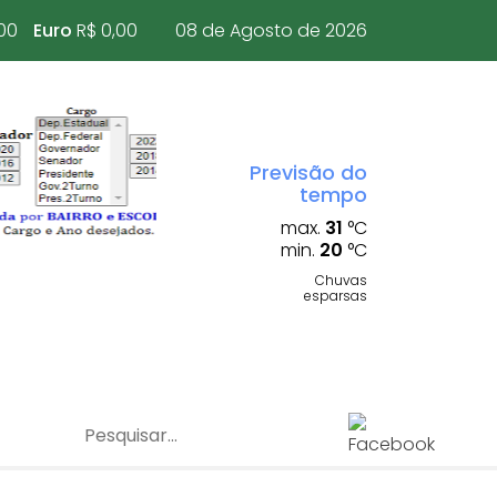
00
Euro
R$ 0,00
08 de Agosto de 2026
Previsão do
tempo
max.
31
°C
min.
20
°C
Chuvas
esparsas