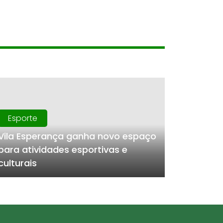
Esporte
Vila Esperança ganha novo espaço
para atividades esportivas e
culturais