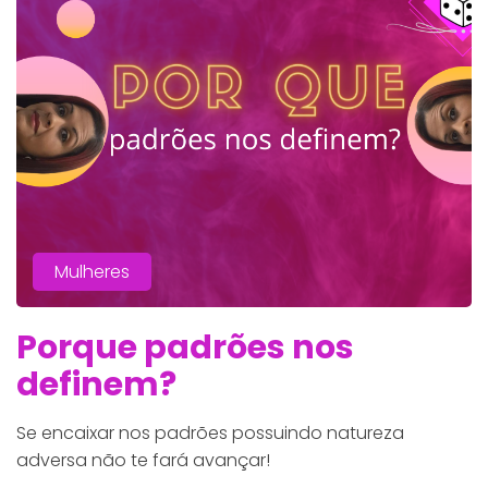
Mulheres
Porque padrões nos
definem?
Se encaixar nos padrões possuindo natureza
adversa não te fará avançar!