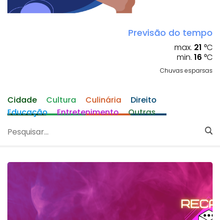
Previsão do tempo
max.
21
°C
min.
16
°C
Chuvas esparsas
Cidade
Cultura
Culinária
Direito
Educação
Entretenimento
Outras