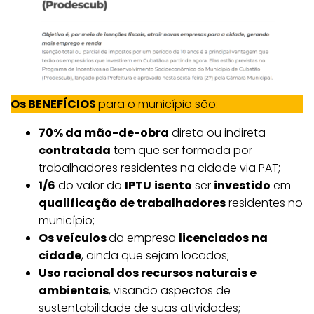
Os BENEFÍCIOS
para o município são:
70% da mão-de-obra
direta ou indireta
contratada
tem que ser formada por
trabalhadores residentes na cidade via PAT;
1/6
do valor do
IPTU
isento
ser
investido
em
qualificação de trabalhadores
residentes no
município;
Os veículos
da empresa
licenciados
na
cidade
, ainda que sejam locados;
Uso racional dos recursos naturais e
ambientais
, visando aspectos de
sustentabilidade de suas atividades;