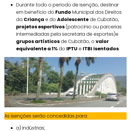
Durante todo o período de isenção, destinar
em benefício do
Fundo
Municipal dos Direitos
da
Criança
e do
Adolescente
de Cubatão,
projetos esportivos
(patrocínio ou parcerias
intermediadas pela secretaria de esportes)e
grupos artísticos
de Cubatão, o
valor
equivalente a 1%
do
IPTU
e
ITBI
isentados
.
As isenções serão concedidas para:
a) Indústrias;