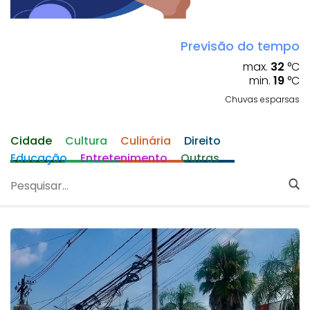
Previsão do tempo
max.
32
°C
min.
19
°C
Chuvas esparsas
Cidade
Cultura
Culinária
Direito
Educação
Entretenimento
Outras