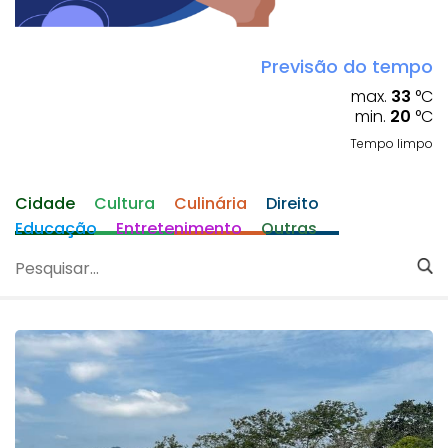
Previsão do tempo
max.
33
°C
min.
20
°C
Tempo limpo
Cidade
Cultura
Culinária
Direito
Educação
Entretenimento
Outras