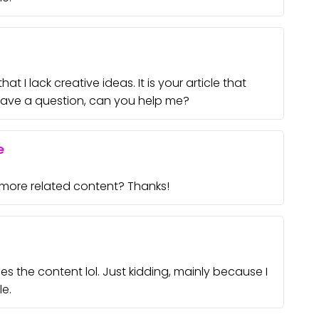
t I lack creative ideas. It is your article that
 have a question, can you help me?
e
y more related content? Thanks!
ches the content lol. Just kidding, mainly because I
e.