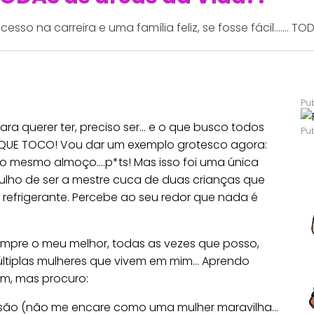
so na carreira e uma família feliz, se fosse fácil....... TO
ra querer ter, preciso ser… e o que busco todos
QUE TOCO! Vou dar um exemplo grotesco agora:
 o mesmo almoço….p*ts! Mas isso foi uma única
ulho de ser a mestre cuca de duas crianças que
efrigerante. Percebe ao seu redor que nada é
empre o meu melhor, todas as vezes que posso,
 múltiplas mulheres que vivem em mim… Aprendo
ém, mas procuro:
o são (não me encare como uma mulher maravilha…