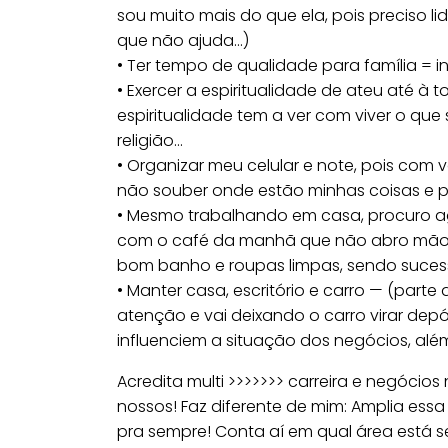
sou muito mais do que ela, pois preciso 
que não ajuda…)
• Ter tempo de qualidade para família = i
• Exercer a espiritualidade de ateu até 
espiritualidade tem a ver com viver o qu
religião…
• Organizar meu celular e note, pois com
não souber onde estão minhas coisas e pr
• Mesmo trabalhando em casa, procuro agi
com o café da manhã que não abro mão, 
bom banho e roupas limpas, sendo sucess
• Manter casa, escritório e carro — (par
atenção e vai deixando o carro virar depó
influenciem a situação dos negócios, alé
Acredita multi >>>>>>> carreira e negóci
nossos! Faz diferente de mim: Amplia essa
pra sempre! Conta aí em qual área está s