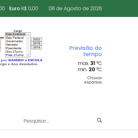
00
Euro
R$ 0,00
08 de Agosto de 2026
Previsão do
tempo
max.
31
°C
min.
20
°C
Chuvas
esparsas