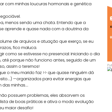
lidar com minhas loucuras hormonais e genética
negociável.
à toa, menos sendo uma chata. Entendo que a
e se aprende e quase nada com a doutrina da
 volume de arquivos e atuação que exerço, se eu
azos, fico maluca.
r como se estivesse no presencial: Iniciando o dia
até porque não funciono antes, seguido de um
o, assim o teremos!
te que o meu marido faz >> que quase ninguém dá
sito….) —organizados para evitar energias que
m das minhas….
os não possuem problemas, eles absorvem os
 lista de boas práticas e ativa o modo evolução
eu maior desafio!