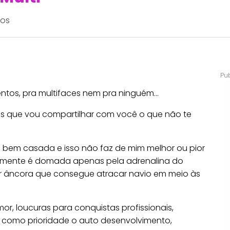
tos
mentos, pra multifaces nem pra ninguém…
s que vou compartilhar com você o que não te
o bem casada e isso não faz de mim melhor ou pior
lmente é domada apenas pela adrenalina do
r âncora que consegue atracar navio em meio às
r, loucuras para conquistas profissionais,
o como prioridade o auto desenvolvimento,