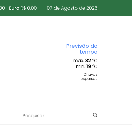
,00
Euro
R$ 0,00
07 de Agosto de 2026
Previsão do
tempo
max.
32
°C
min.
19
°C
Chuvas
esparsas