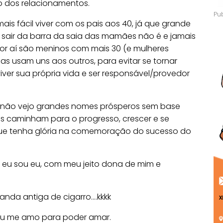
o dos relacionamentos.
ais fácil viver com os pais aos 40, já que grande
air da barra da saia das mamães não é e jamais
por aí são meninos com mais 30 (e mulheres
s usam uns aos outros, para evitar se tornar
iver sua própria vida e ser responsável/provedor
, não vejo grandes nomes prósperos sem base
os caminham para o progresso, crescer e se
s que tenha glória na comemoração do sucesso do
eu sou eu, com meu jeito dona de mim e
da antiga de cigarro….kkkk
u me amo para poder amar.