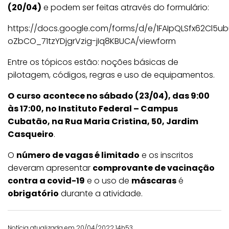
(20/04)
e podem ser feitas através do formulário:
https://docs.google.com/forms/d/e/1FAIpQLSfx62Cl5
oZbCO_71tzYDjgrVzig-jIq8KBUCA/viewform
Entre os tópicos estão: noções básicas de
pilotagem, códigos, regras e uso de equipamentos.
O
curso
acontece no sábado (23/04), das 9:00
às 17:00, no Instituto Federal – Campus
Cubatão, na Rua Maria Cristina, 50, Jardim
Casqueiro
.
O
número de vagas é limitado
e os inscritos
deveram apresentar
comprovante de vacinação
contra a covid-19
e o uso de
máscaras
é
obrigatório
durante a atividade.
Notícia atualizada em 20/04/2022 14h53