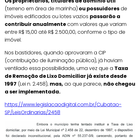
Os proprietários, titulares de domínio útil
(terreno em área de marinha)
ou possuidores
de
imóveis edificados ou lotes vazios
passarão a
contribuir anualmente
com valores que variam
entre R$ 15,00 até R$ 2.500,00, conforme o tipo de
imóvel.
Nos bastidores, quando aprovaram a CIP
(contribuição de iluminação pública), já haviam
ventilado essa possibilidade, uma vez que a
Taxa
de Remoção de Lixo Domiciliar já existe desde
1997
(Lei n. 2.458),
mas,
ao que parece,
não chegou
a ser implementada.
h
ttps://www.legislacaodigital.com.br/Cubatao-
SP/LeisOrdinarias/2458