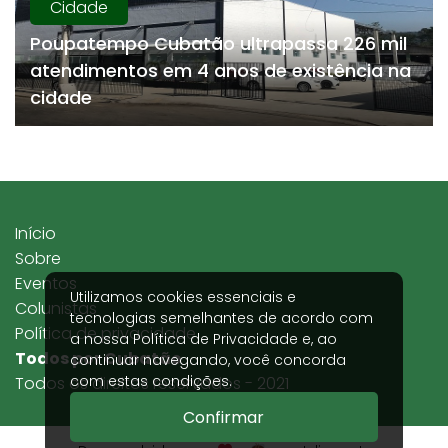
Cidade
Poupatempo Cubatão ultrapassa 226 mil
atendimentos em 4 anos de existência na
cidade
Início
Sobre
Eventos
Utilizamos cookies essenciais e
Colunistas
tecnologias semelhantes de acordo com
Política de privacidade
a nossa
Política de Privacidade
e, ao
Todos por Cubatão
continuar navegando, você concorda
com estas condições.
Todos os direitos reservados - 2021
Confirmar