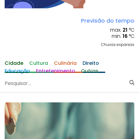
Previsão do tempo
max.
21
°C
min.
16
°C
Chuvas esparsas
Cidade
Cultura
Culinária
Direito
Educação
Entretenimento
Outras