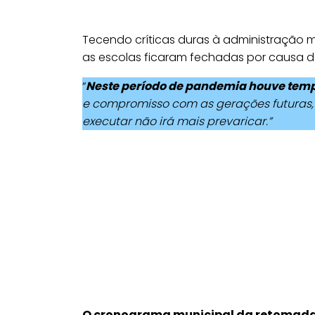
Tecendo críticas duras à administração m
as escolas ficaram fechadas por causa d
“
Neste período de pandemia houve temp
e compromisso com as gerações futuras,
executar não irá mais prevaricar.”
O cronograma municipal da retomada