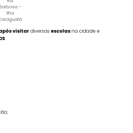
Rui
Barbosa –
Ilha
Caraguatá
após visitar
diversas
escolas
na cidade e
OS
.
ão;