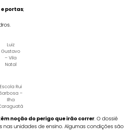
 e portas
;
dros.
Luiz
Gustavo
– Vila
Natal
Escola Rui
Barbosa –
Ilha
Caraguatá
têm noção do perigo que irão correr
. O dossiê
s nas unidades de ensino. Algumas condições são