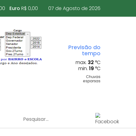
,00
Euro
R$ 0,00
07 de Agosto de 2026
Previsão do
tempo
max.
32
°C
min.
19
°C
Chuvas
esparsas