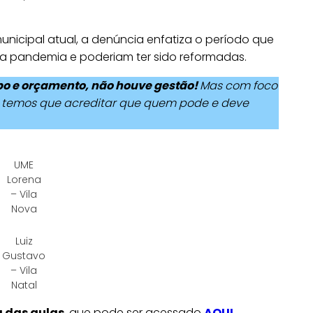
unicipal atual, a denúncia enfatiza o período que
a pandemia e poderiam ter sido reformadas.
o e orçamento, não houve gestão!
Mas com foco
 temos que acreditar que quem pode e deve
UME
Lorena
– Vila
Nova
Luiz
Gustavo
– Vila
Natal
 das aulas
, que pode ser acessado
AQUI
,