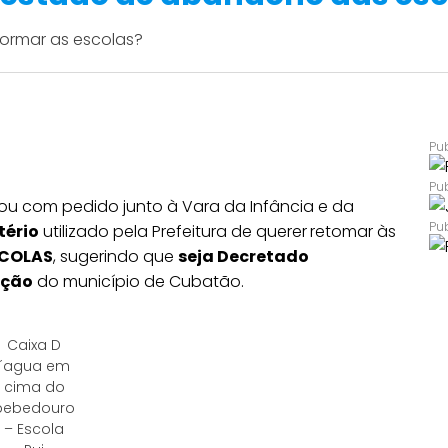
formar as escolas?
ou com pedido junto à Vara da Infância e da
tério
utilizado pela Prefeitura de querer
retomar às
COLAS
, sugerindo que
seja Decretado
ação
do município de Cubatão.
Caixa D
´agua em
cima do
bebedouro
– Escola