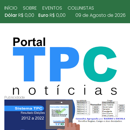
INÍCIO
SOBRE
EVENTOS
COLUNISTAS
Dólar
R$ 0,00
Euro
R$ 0,00
09 de Agosto de 2026