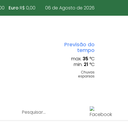
00
Euro
R$ 0,00
06 de Agosto de 2026
Previsão do
tempo
max.
35
°C
min.
21
°C
Chuvas
esparsas