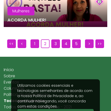
Mulheres
ACORDA MULHER!
<<
<
1
2
3
4
5
>
>>
Início
Sobre
Eventos
Utilizamos cookies essenciais e
Colunistas
tecnologias semelhantes de acordo com
Política de privacidade
a nossa
Política de Privacidade
e, ao
Todos por Cubatão
continuar navegando, você concorda
com estas condições.
Todos os direitos reservados - 2021