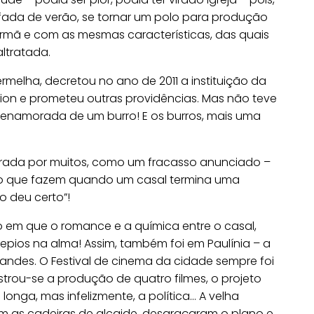
fada de verão, se tornar um polo para produção
 irmã e com as mesmas características, das quais
ltratada.
ermelha, decretou no ano de 2011 a instituição da
on e prometeu outras providências. Mas não teve
ar enamorada de um burro! E os burros, mais uma
derada por muitos, como um fracasso anunciado –
r ao que fazem quando um casal termina uma
o deu certo”!
o em que o romance e a química entre o casal,
repios na alma! Assim, também foi em Paulínia – a
grandes. O Festival de cinema da cidade sempre foi
strou-se a produção de quatro filmes, o projeto
 longa, mas infelizmente, a política… A velha
 as cadeiras de alcaide, desgraçaram o plano e