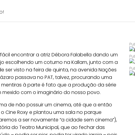
o!
fácil encontrar a atriz Débora Falabella dando um
aújo escolhendo um coturno na Kallam, junto com a
 ser visto na feira de quinta, na avenida Nações
ázaro passava no PAT, talvez, procurando uma
 mentiras à parte é fato que a produção da série
m mexido com o imaginário do nosso povo.
gma de não possuir um cinema, até que a então
 o Cine Roxy e plantou uma sala no parque
ltaremos a ser novamente “a cidade sem cinema”),
ória do Teatro Municipal, que ao fechar das
 – podia ser pior, podia ter virado igreja – pois,