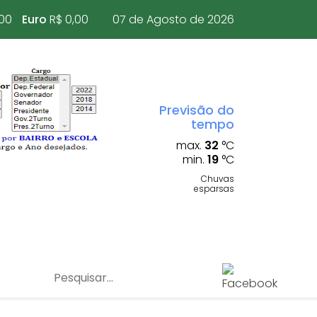
,00
Euro
R$ 0,00
07 de Agosto de 2026
Previsão do
tempo
max.
32
°C
min.
19
°C
Chuvas
esparsas