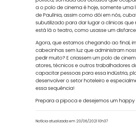
a o polo de cinema é hoje, somente uma
de Paulínia, assim como dói em nós, cubat
subutilizado para dar lugar a clinicas q
está lá o teatro, como usasse um disfarc
Agora, que estamos chegando ao final, i
cabecinhas sem luz que administram no
pedir muito? E criassem um polo de cine
atores, técnicos e outros trabalhadores d
capacitar pessoas para essa indústria, p
desenvolver o setor hoteleiro e especia
essa sequência!
Prepara a pipoca e desejemos um happy 
Notícia atualizada em 20/06/2021 10h37