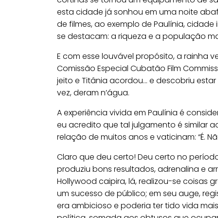
esta cidade já sonhou em uma noite aba
de filmes, ao exemplo de Paulínia, cidade
se destacam: a riqueza e a população ma
E com esse louvável propósito, a rainha v
Comissão Especial Cubatão Film Commissi
jeito e Titânia acordou… e descobriu est
vez, deram n’água.
A experiência vivida em Paulínia é consi
eu acredito que tal julgamento é simila
relação de muitos anos e vaticinam: “É. Nã
Claro que deu certo! Deu certo no períod
produziu bons resultados, adrenalina e ar
Hollywood caipira, lá, realizou-se coisas 
um sucesso de público; em seu auge, regi
era ambicioso e poderia ter tido vida mais
política, somada aos obtusos que ocupam