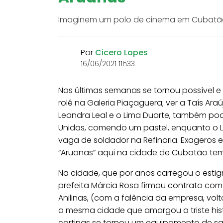
Imaginem um polo de cinema em Cubatã
Por
Cicero Lopes
16/06/2021 11h33
Nas últimas semanas se tornou possível e 
rolê na Galeria Piaçaguera; ver a Taís Ar
Leandra Leal e o Lima Duarte, também pode
Unidas, comendo um pastel, enquanto o L
vaga de soldador na Refinaria. Exageros e
“Aruanas” aqui na cidade de Cubatão te
Na cidade, que por anos carregou o esti
prefeita Márcia Rosa firmou contrato com
Anilinas, (com a falência da empresa, vo
a mesma cidade que amargou a triste hist
cortinas se tornou um equipamento de saúde