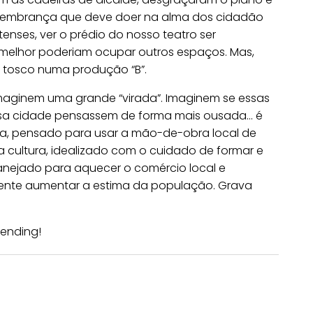
 lembrança que deve doer na alma dos cidadão
enses, ver o prédio do nosso teatro ser
ue melhor poderiam ocupar outros espaços. Mas,
e tosco numa produção “B”.
maginem uma grande “virada”. Imaginem se essas
ssa cidade pensassem de forma mais ousada… é
ma, pensado para usar a mão-de-obra local de
a cultura, idealizado com o cuidado de formar e
lanejado para aquecer o comércio local e
lmente aumentar a estima da população. Grava
ending!