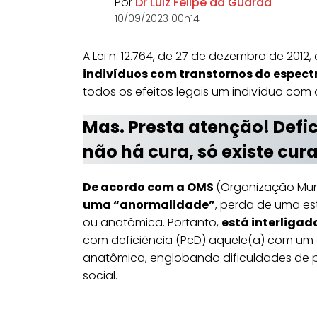
Por
Dr Luiz Felipe da Guarda
10/09/2023 00h14
A Lei n. 12.764, de 27 de dezembro de 201
indivíduos com transtornos do espect
todos os efeitos legais um indivíduo com
Mas. Presta atenção! Defi
não há cura, só existe cur
De acordo com a OMS
(Organização Mun
uma “anormalidade”
, perda de uma est
ou anatômica. Portanto,
está interliga
com deficiência (PcD) aquele(a) com um
anatômica, englobando dificuldades de
social.