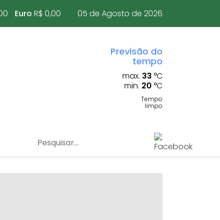
00
Euro
R$ 0,00
05 de Agosto de 2026
Previsão do
tempo
max.
33
°C
min.
20
°C
Tempo
limpo