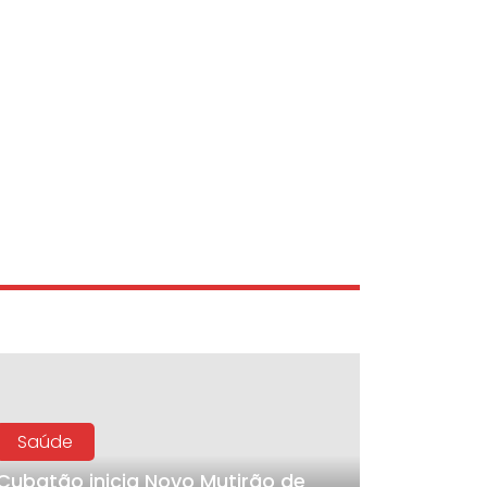
Saúde
Cubatão inicia Novo Mutirão de