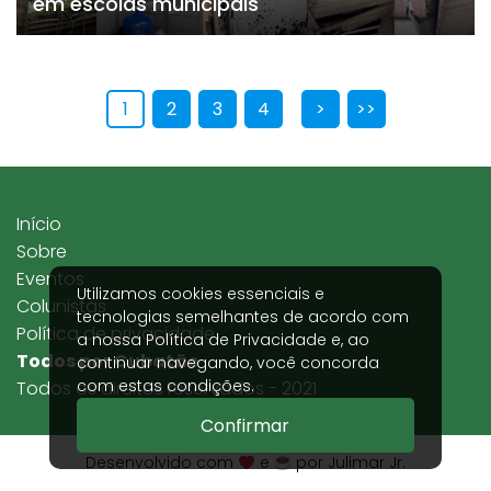
em escolas municipais
1
2
3
4
>
>>
Início
Sobre
Eventos
Utilizamos cookies essenciais e
Colunistas
tecnologias semelhantes de acordo com
Política de privacidade
a nossa
Política de Privacidade
e, ao
Todos por Cubatão
continuar navegando, você concorda
com estas condições.
Todos os direitos reservados - 2021
Confirmar
Desenvolvido com
e
por Julimar Jr.