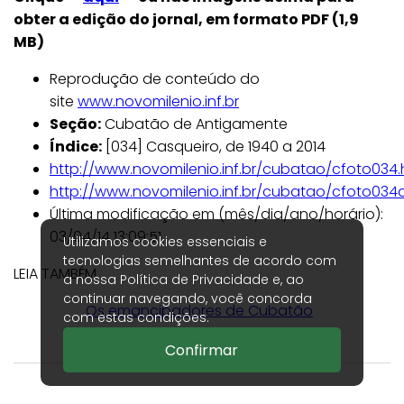
obter a edição do jornal, em formato PDF (1,9
MB)
Reprodução de conteúdo do
site
www.novomilenio.inf.br
Seção:
Cubatão de Antigamente
Índice:
[034] Casqueiro, de 1940 a 2014
http://www.novomilenio.inf.br/cubatao/cfoto034
http://www.novomilenio.inf.br/cubatao/cfoto034
Última modificação em (mês/dia/ano/horário):
03/04/14 13:09:51
Utilizamos cookies essenciais e
tecnologias semelhantes de acordo com
LEIA TAMBÉM
a nossa
Política de Privacidade
e, ao
continuar navegando, você concorda
Os emancipadores de Cubatão
com estas condições.
são dez
Confirmar