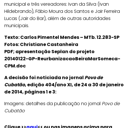
municipal e três vereadores: Ivan da Silva (Ivan
Hildebrando), Fábio Moura dos Santos e Jair Ferreira
Lucas (Jair do Bar), além de outras autoridades
municipais.
Texto: Carlos Pimentel Mendes – MTb. 12.283-SP
Fotos: Christiane Castanheira
PDF; apresentação Seplan do projeto
20140122-GP-ReurbanizacaoBeiraMarSomeca-
CPM.doc
A decisão foi noticiada no jornal
Povo de
Cubatão
, edição 404/ano XI, de 24 a 30 de janeiro
de 2014, páginas 1 e 3:
Imagens: detalhes da publicação no jornal
Povo de
Cubatão
Clique >>
aqui
<< ou nas imagens acima para