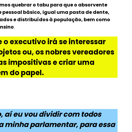
mos quebrar o tabu para que o absorvente
 pessoal básico, igual uma pasta de dente,
orados e distribuídos à população, bem como
ensino
.
 o executivo irá se interessar
jetos ou, os nobres vereadores
s impositivas e criar uma
em do papel.
, aí eu vou dividir com todos
da minha parlamentar, para essa