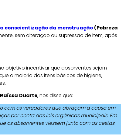
a conscientização da menstruação
(Pobreza
ente, sem alteração ou supressão de item, após
 objetivo incentivar que absorventes sejam
que a maioria dos itens básicos de higiene,
es.
, Raíssa
Duarte
, nos disse que:
nto com os vereadores que abraçam a causa em
ças por conta das leis orgânicas municipais. Em
ue os absorventes viessem junto com as cestas