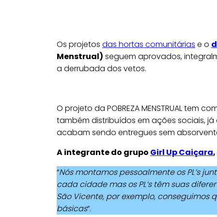
Os projetos
das hortas comunitárias
e o
d
Menstrual)
seguem aprovados, integralm
a derrubada dos vetos.
O projeto da POBREZA MENSTRUAL tem como
também distribuídos em ações sociais, já 
acabam sendo entregues sem absorvent
A integrante do grupo
Girl Up Cai
çara
“
Nós montamos pessoalmente os PL’s ju
cada cidade mas os PL’s têm suas diferen
São Vicente, por exemplo, conseguimos q
básicas
“.