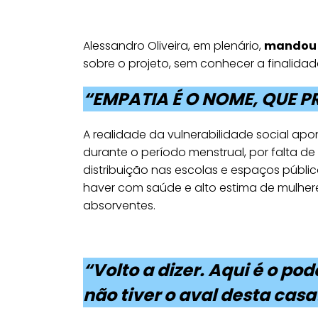
Alessandro Oliveira, em plenário,
mandou 
sobre o projeto, sem conhecer a finalidad
“EMPATIA É O NOME, QUE P
A realidade da vulnerabilidade social apo
durante o período menstrual, por falta de 
distribuição nas escolas e espaços públic
haver com saúde e alto estima de mulher
absorventes.
“Volto a dizer. Aqui é o p
não tiver o aval desta casa