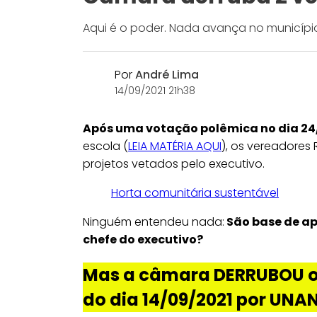
Aqui é o poder. Nada avança no município 
Por
André Lima
14/09/2021 21h38
Após uma votação polêmica no dia 2
escola (
LEIA MATÉRIA AQU
I
), os vereadores 
projetos vetados pelo executivo.
Horta comunitária sustentável
Ninguém entendeu nada:
São base de ap
chefe do executivo?
Mas a câmara DERRUBOU os
do dia 14/09/2021 por
UNAN