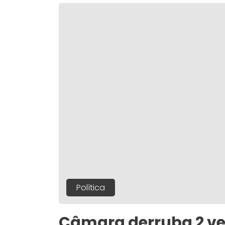
Política
Câmara derruba 2 ve