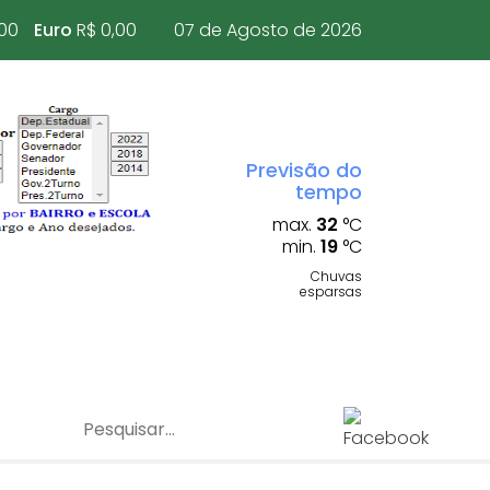
,00
Euro
R$ 0,00
07 de Agosto de 2026
Previsão do
tempo
max.
32
°C
min.
19
°C
Chuvas
esparsas