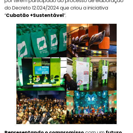
por terem participado do processo de elaboração
do Decreto 12.024/2024 que criou a iniciativa
“
Cubatão +Sustentável
”.
Representando o compromisso
com um
futuro