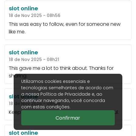
slot online
18 de Nov 2025 - 08h56
This was easy to follow, even for someone new
like me.
slot online
18 de Nov 2025 - 08h21
This gave me a lot to think about. Thanks for
sharing.
Utilizamos cookies essenciais e
tecnologias semelhantes de acordo com
a nossa
Política de Privacidade
e, ao
slot online
continuar navegando, você concorda
18 de Nov 2025 - 08h08
com estas condições.
Keep writing! Your content is always so helpful.
Confirmar
slot online