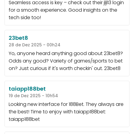
Seamless access is key – check out their
jljl13 login
for a smooth experience. Good insights on the
tech side too!
23bet8
28 de Dez 2025 - 00h24
Yo, anyone heard anything good about 23bet8?
Odds any good? Variety of games/sports to bet
on? Just curious if it's worth checkin' out.
23bet8
taiapp188bet
19 de Dez 2025 - 10h54
Looking new interface for 188Bet. They always are
the best! Time to enjoy with taiapp188bet:
taiapp188bet