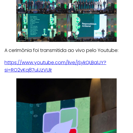
A cerimônia foi transmitida ao vivo pelo Youtube:
https://www.youtube.com/live/jSykQLBa1JY?
si=RO2vKq87ulJzVUlr