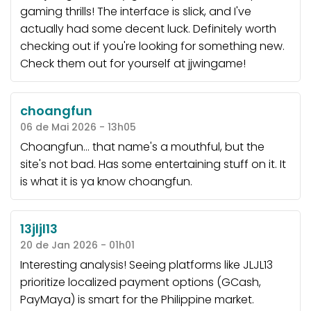
gaming thrills! The interface is slick, and I've
actually had some decent luck. Definitely worth
checking out if you're looking for something new.
Check them out for yourself at
jjwingame
!
choangfun
06 de Mai 2026 - 13h05
Choangfun... that name's a mouthful, but the
site's not bad. Has some entertaining stuff on it. It
is what it is ya know
choangfun
.
13jljl13
20 de Jan 2026 - 01h01
Interesting analysis! Seeing platforms like JLJL13
prioritize localized payment options (GCash,
PayMaya) is smart for the Philippine market.