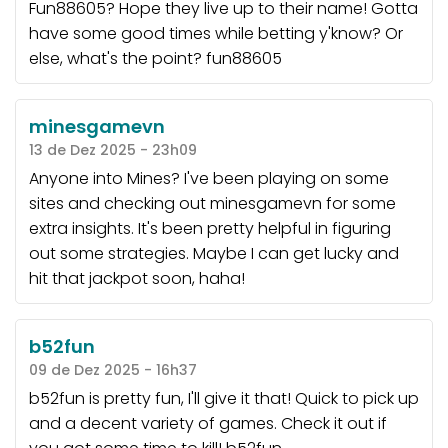
Fun88605? Hope they live up to their name! Gotta
have some good times while betting y'know? Or
else, what's the point?
fun88605
minesgamevn
13 de Dez 2025 - 23h09
Anyone into Mines? I've been playing on some
sites and checking out
minesgamevn
for some
extra insights. It's been pretty helpful in figuring
out some strategies. Maybe I can get lucky and
hit that jackpot soon, haha!
b52fun
09 de Dez 2025 - 16h37
b52fun is pretty fun, I'll give it that! Quick to pick up
and a decent variety of games. Check it out if