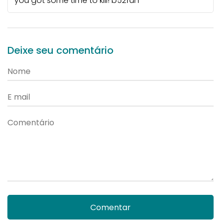
you got some time to kill!
b52fun
Deixe seu comentário
Comentar