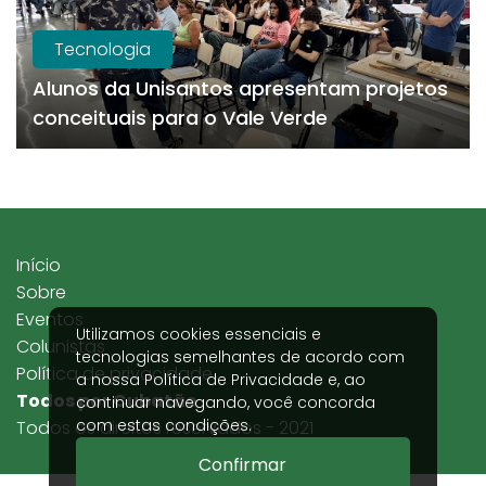
Tecnologia
Alunos da Unisantos apresentam projetos
conceituais para o Vale Verde
Início
Sobre
Eventos
Utilizamos cookies essenciais e
Colunistas
tecnologias semelhantes de acordo com
Política de privacidade
a nossa
Política de Privacidade
e, ao
Todos por Cubatão
continuar navegando, você concorda
com estas condições.
Todos os direitos reservados - 2021
Confirmar