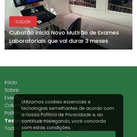
Saúde
Cubatão inicia Novo Mutirão de Exames
Laboratoriais que vai durar 3 meses
Início
Sobre
Eventos
Utilizamos cookies essenciais e
Colunistas
tecnologias semelhantes de acordo com
Política de privacidade
a nossa
Política de Privacidade
e, ao
Todos por Cubatão
continuar navegando, você concorda
com estas condições.
Todos os direitos reservados - 2021