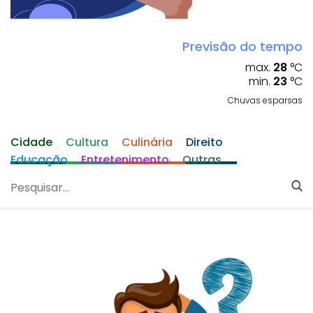
Previsão do tempo
max.
28
°C
min.
23
°C
Chuvas esparsas
Cidade
Cultura
Culinária
Direito
Educação
Entretenimento
Outras