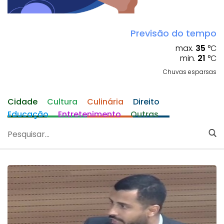
Previsão do tempo
max.
35
°C
min.
21
°C
Chuvas esparsas
Cidade
Cultura
Culinária
Direito
Educação
Entretenimento
Outras