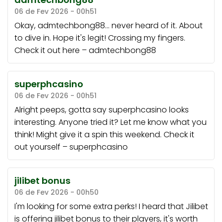
06 de Fev 2026 - 00h51
Okay, admtechbong88… never heard of it. About
to dive in. Hope it's legit! Crossing my fingers.
Check it out here –
admtechbong88
superphcasino
06 de Fev 2026 - 00h51
Alright peeps, gotta say superphcasino looks
interesting. Anyone tried it? Let me know what you
think! Might give it a spin this weekend. Check it
out yourself –
superphcasino
jilibet bonus
06 de Fev 2026 - 00h50
I'm looking for some extra perks! I heard that Jilibet
is offering jilibet bonus to their players, it's worth