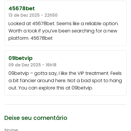
45678bet
13 de Dez 2025 - 22h50
Looked at 45678bet. Seems like a reliable option.
Worth a look if you’ve been searching for a new
platform.
45678bet
09betvip
09 de Dez 2025 - 16h18
09betvip – gotta say, I like the VIP treatment. Feels
a bit fancier around here. Not a bad spot to hang
out. You can explore this at
09betvip
.
Deixe seu comentário