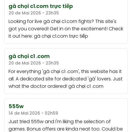
gà chọi c1.com trực tiếp
20 de Mai 2026 - 23h35
Looking for live gà chọi c1.com fights? This site's
got you covered! Get in on the excitement! Check
it out here:
gà chọi c1.com trực tiếp
gà chọi c1 .com
20 de Mai 2026 - 23h35
For everything 'gà chọi c1 .com', this website has it
all. A dedicated site for dedicated 'gà' lovers. Just
what the doctor ordered!
gà chọi c1 .com
555w
14 de Mai 2026 - 02h59
Just tried 555w and I'm liking the selection of
games. Bonus offers are kinda neat too. Could be