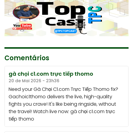
Comentários
gà chọi c1.com trực tiếp thomo
20 de Mai 2026 - 23h36
Need your Gà Chọi C1.com Trực Tiếp Thomo fix?
Gachoic1thomo delivers the live, high-quality
fights you crave! It's like being ringside, without
the travel! Watch live now:
gà chọi c1.com trực
tiếp thomo