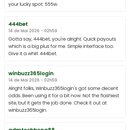
your lucky spot:
555w
.
444bet
14 de Mai 2026 - 02h59
Gotta say, 444bet, you're alright. Quick payouts
which is a big plus for me. Simple interface too.
Give it a whirl:
444bet
.
winbuzz365login
14 de Mai 2026 - 02h59
Alright folks, Winbuzz365login's got some decent
odds. Been using it for a bit now. Not the flashiest
site, but it gets the job done. Check it out at
winbuzz365login
.
admtechbong88