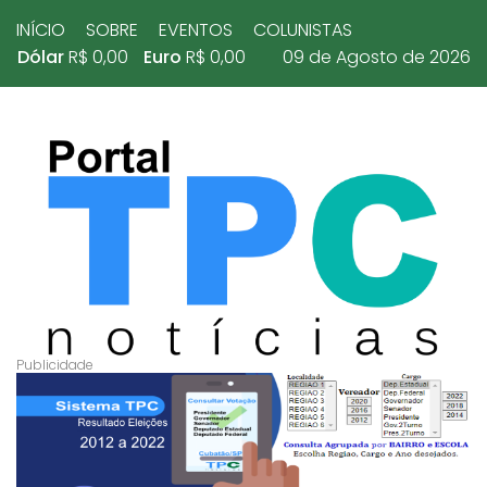
INÍCIO
SOBRE
EVENTOS
COLUNISTAS
Dólar
R$ 0,00
Euro
R$ 0,00
09 de Agosto de 2026