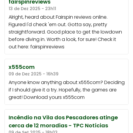
fairspinreviews
13 de Dez 2025 - 23h11
Alright, heard about Fairspin reviews online.
Figured I'd check 'em out. Gotta say, pretty
straightforward. Good place to get the lowdown
before diving in. Worth a look, for sure! Check it
out here:
fairspinreviews
x555com
09 de Dez 2025 - 16h39
Anyone know anything about x555com? Deciding
if I should give it a try. Hopefully, the games are
great! Download yours
x555com
Incêndio na Vila dos Pescadores atinge
cerca de 12 moradias - TPC Notícias
09 de Set 2025 - 18h03