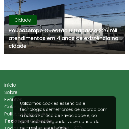
Cidade
Poupatempo Cubatão ultrapassa 226 mil
atendimentos em 4 anos de existência na
cidade
Início
Sobre
Eventos
Utilizamos cookies essenciais e
Colunistas
tecnologias semelhantes de acordo com
Política de privacidade
a nossa
Política de Privacidade
e, ao
Todos por Cubatão
continuar navegando, você concorda
com estas condições.
Todos os direitos reservados - 2021