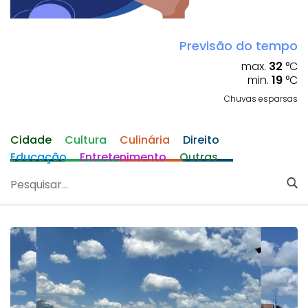
Previsão do tempo
max.
32
°C
min.
19
°C
Chuvas esparsas
Cidade
Cultura
Culinária
Direito
Educação
Entretenimento
Outras