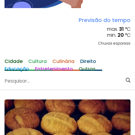
Previsão do tempo
max.
31
°C
min.
20
°C
Chuvas esparsas
Cidade
Cultura
Culinária
Direito
Educação
Entretenimento
Outras