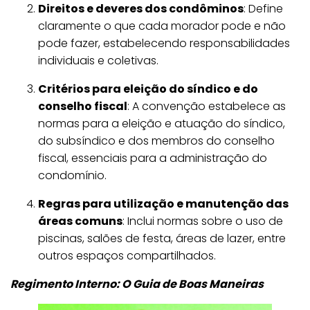
e
Direitos e deveres dos condôminos
: Define
n
claramente o que cada morador pode e não
ç
pode fazer, estabelecendo responsabilidades
a
individuais e coletivas.
Critérios para eleição do síndico e do
conselho fiscal
: A convenção estabelece as
normas para a eleição e atuação do síndico,
do subsíndico e dos membros do conselho
fiscal, essenciais para a administração do
condomínio.
Regras para utilização e manutenção das
áreas comuns
: Inclui normas sobre o uso de
piscinas, salões de festa, áreas de lazer, entre
outros espaços compartilhados.
Regimento Interno: O Guia de Boas Maneiras