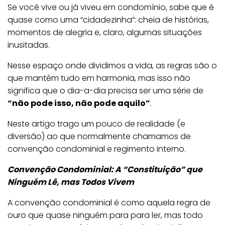
Se você vive ou já viveu em condomínio, sabe que é
s
quase como uma “cidadezinha”: cheia de histórias,
e
momentos de alegria e, claro, algumas situações
g
inusitadas.
r
e
Nesse espaço onde dividimos a vida, as regras são o
d
que mantêm tudo em harmonia, mas isso não
o
significa que o dia-a-dia precisa ser uma série de
p
“não pode isso, não pode aquilo”
.
a
Neste artigo trago um pouco de realidade (e
r
diversão) ao que normalmente chamamos de
a
convenção condominial e regimento interno.
a
H
Convenção Condominial: A “Constituição” que
a
Ninguém Lê, mas Todos Vivem
r
m
A convenção condominial é como aquela regra de
o
ouro que quase ninguém para para ler, mas todo
n