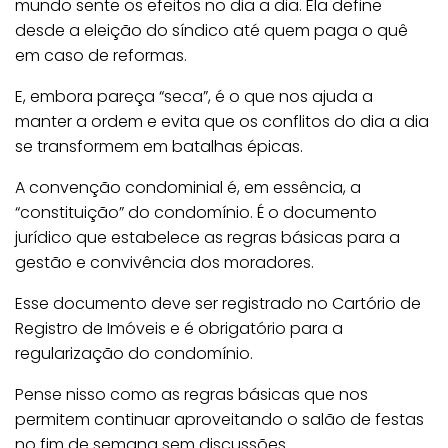
mundo sente os efeitos no dia a dia. Ela define
i
desde a eleição do síndico até quem paga o quê
a
em caso de reformas.
n
E, embora pareça “seca”, é o que nos ajuda a
o
manter a ordem e evita que os conflitos do dia a dia
C
se transformem em batalhas épicas.
o
n
A convenção condominial é, em essência, a
d
“constituição” do condomínio. É o documento
o
jurídico que estabelece as regras básicas para a
m
gestão e convivência dos moradores.
í
n
Esse documento deve ser registrado no Cartório de
i
Registro de Imóveis e é obrigatório para a
o
regularização do condomínio.
:
Pense nisso como as regras básicas que nos
R
permitem continuar aproveitando o salão de festas
e
no fim de semana sem discussões.