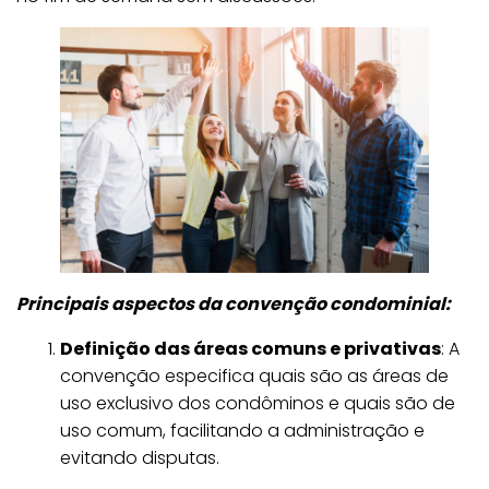
g
r
a
s
q
u
e
F
a
z
e
m
Principais aspectos da convenção condominial:
a
Definição das áreas comuns e privativas
: A
D
convenção especifica quais são as áreas de
i
uso exclusivo dos condôminos e quais são de
f
uso comum, facilitando a administração e
e
evitando disputas.
r