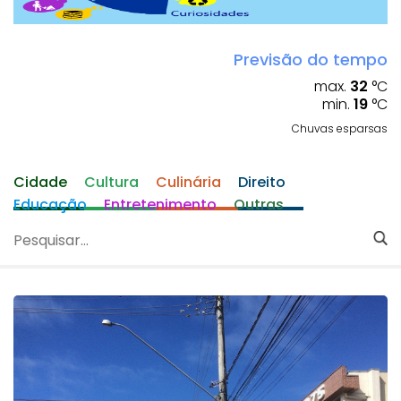
Previsão do tempo
max.
32
°C
min.
19
°C
Chuvas esparsas
Cidade
Cultura
Culinária
Direito
Educação
Entretenimento
Outras