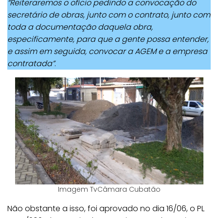
“Reiteraremos o ofício pedindo a convocação do
secretário de obras, junto com o contrato, junto com
toda a documentação daquela obra,
especificamente, para que a gente possa entender,
e assim em seguida, convocar a AGEM e a empresa
contratada”
.
Imagem TvCâmara Cubatão
Não obstante a isso, foi aprovado no dia 16/06, o PL