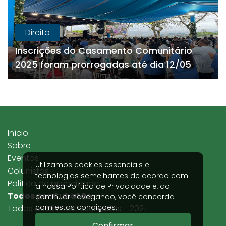
Direito
Inscrições do Casamento Comunitário
2025 foram prorrogadas até dia 12/05
Início
Sobre
Eventos
Utilizamos cookies essenciais e
Colunistas
tecnologias semelhantes de acordo com
Política de privacidade
a nossa
Política de Privacidade
e, ao
Todos por Cubatão
continuar navegando, você concorda
com estas condições.
Todos os direitos reservados - 2021
Confirmar