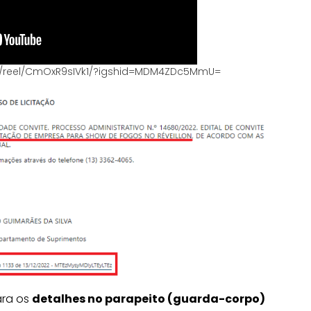
om/reel/CmOxR9sIVk1/?igshid=MDM4ZDc5MmU=
ara os
detalhes no parapeito (guarda-corpo)