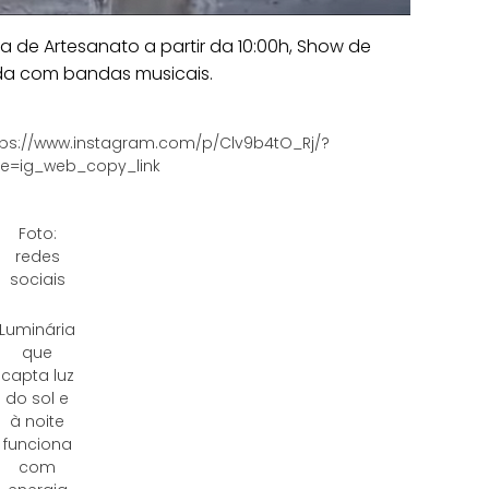
ra de Artesanato a partir da 10:00h, Show de
ada com bandas musicais.
ttps://www.instagram.com/p/Clv9b4tO_Rj/?
e=ig_web_copy_link
Foto:
redes
sociais
Luminária
que
capta luz
do sol e
à noite
funciona
com