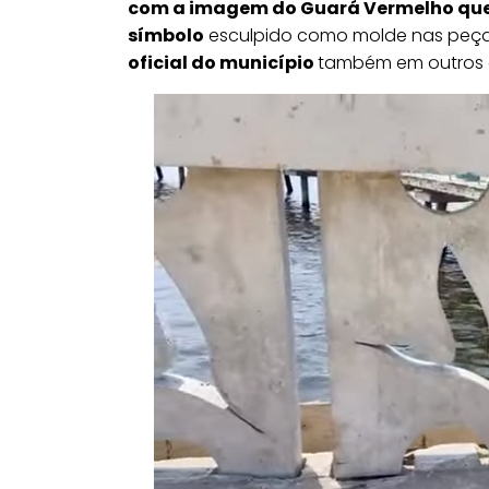
com a imagem do Guará Vermelho que s
símbolo
esculpido como molde nas peç
oficial do município
também em outros e