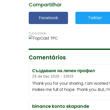
Compartilhar
Facebook
Twitter
Comentários
Създаване на личен профил
29 de Dez 2025 - 23h13
Thank you for your sharing. I am worried tha
makes me full of hope. Thank you. But, I
binance konto skapande