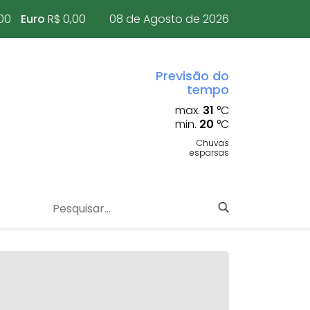
00
Euro
R$ 0,00
08 de Agosto de 2026
Previsão do
tempo
max.
31
°C
min.
20
°C
Chuvas
esparsas