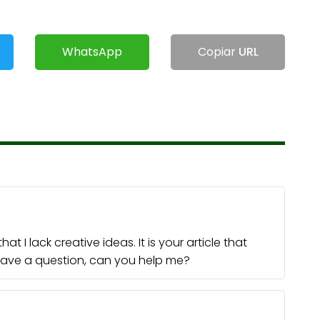
WhatsApp
Copiar
URL
t I lack creative ideas. It is your article that
 have a question, can you help me?