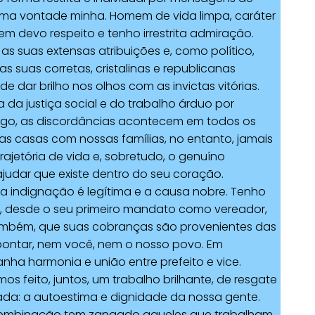
rá uma vontade minha. Homem de vida limpa, caráter
uem devo respeito e tenho irrestrita admiração.
s suas extensas atribuições e, como político,
 suas corretas, cristalinas e republicanas
de dar brilho nos olhos com as invictas vitórias.
 da justiça social e do trabalho árduo por
igo, as discordâncias acontecem em todos os
 casas com nossas famílias, no entanto, jamais
trajetória de vida e, sobretudo, o genuíno
judar que existe dentro do seu coração.
a indignação é legítima e a causa nobre. Tenho
, desde o seu primeiro mandato como vereador,
 também, que suas cobranças são provenientes das
pontar, nem você, nem o nosso povo. Em
nha harmonia e união entre prefeito e vice.
s feito, juntos, um trabalho brilhante, de resgate
ada: a autoestima e dignidade da nossa gente.
combinação tem zangado aqueles que trabalham