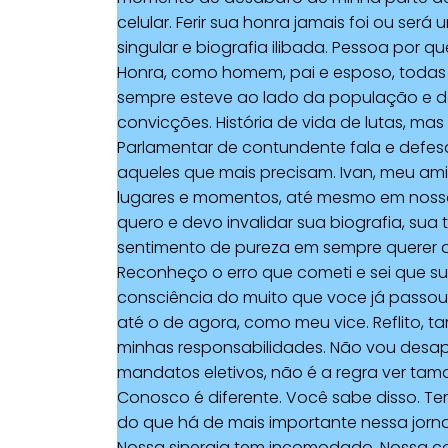
celular. Ferir sua honra jamais foi ou se
singular e biografia ilibada. Pessoa por q
Honra, como homem, pai e esposo, todas a
sempre esteve ao lado da população e das
convicções. História de vida de lutas, mas 
Parlamentar de contundente fala e defesa
aqueles que mais precisam. Ivan, meu am
lugares e momentos, até mesmo em nossas
quero e devo invalidar sua biografia, sua 
sentimento de pureza em sempre querer a
Reconheço o erro que cometi e sei que su
consciência do muito que voce já passou
até o de agora, como meu vice. Reflito,
minhas responsabilidades. Não vou desa
mandatos eletivos, não é a regra ver tama
Conosco é diferente. Você sabe disso. Temo
do que há de mais importante nessa jorn
Nossa sinergia tem incomodado. Nossa 