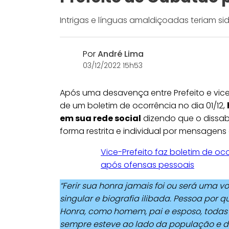
Intrigas e línguas amaldiçoadas teriam s
Por
André Lima
03/12/2022 15h53
Após uma desavença entre Prefeito e vice
de um boletim de ocorrência no dia 01/12,
em sua rede social
dizendo que o dissa
forma restrita e individual por mensagens d
Vice-Prefeito faz boletim de oc
após ofensas pessoais
“Ferir sua honra jamais foi ou será uma 
singular e biografia ilibada. Pessoa por 
Honra, como homem, pai e esposo, todas a
sempre esteve ao lado da população e das