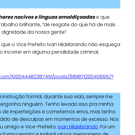
lhares nocivos e línguas amaldiçoadas
e que
 trabalho brilhante, “de resgate do que há de mais
 dignidade da nossa gente”.
 que o Vice Prefeito Ivan Hildebrando não esqueça
ão incorrer em alguma penalidade criminal.
com/100044482387451/posts/681187120040695/?
instrução formal, durante sua vida, sempre me
ergonha ninguém. Tenho levado isso pra minha
os de imperfeições e cometemos erros, mas tenho
edido de desculpas em momentos de excesso. Nos
u amigo e Vice-Prefeito,
Ivan Hildebrando
. Foi um
orma restrita e individual por mensagens de