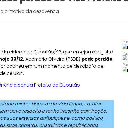
ido o motivo da desavença.
 da cidade de Cubatão/SP, que ensejou o registro
hoje 03/12,
Ademário Oliveira (PSDB)
pede perdão
bor ocorreu em “um momento de desabafo de
e celular”.
orrência contra Prefeito de Cubatão
vontade minha. Homem de vida limpa, caráter
quem devo respeito e tenho irrestrita admiração.
s suas extensas atribuições e, como político,
 suas corretas, cristalinas e republicanas