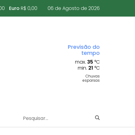
00
Euro
R$ 0,00
06 de Agosto de 2026
Previsão do
tempo
max.
35
°C
min.
21
°C
Chuvas
esparsas