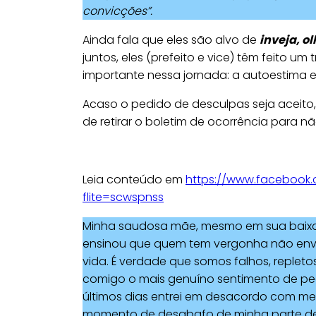
convicções”.
Ainda fala que eles são alvo de
inveja, o
juntos, eles (prefeito e vice) têm feito um
importante nessa jornada: a autoestima e
Acaso o pedido de desculpas seja aceito,
de retirar o boletim de ocorrência para n
Leia conteúdo em
https://www.facebook.
flite=scwspnss
Minha saudosa mãe, mesmo em sua baixa 
ensinou que quem tem vergonha não env
vida. É verdade que somos falhos, replet
comigo o mais genuíno sentimento de p
últimos dias entrei em desacordo com me
momento de desabafo de minha parte de f