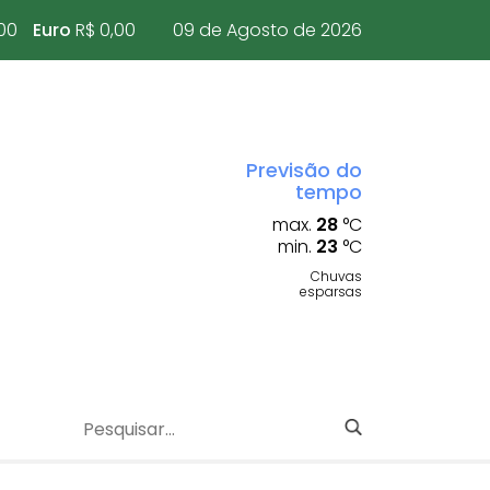
00
Euro
R$ 0,00
09 de Agosto de 2026
Previsão do
tempo
max.
28
°C
min.
23
°C
Chuvas
esparsas