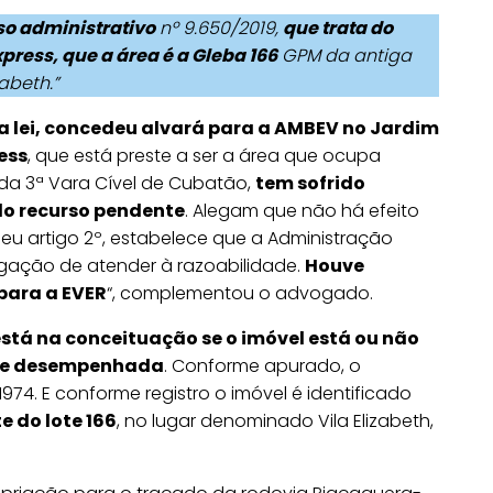
so administrativo
nº 9.650/2019,
que trata do
xpress, que a área é a Gleba 166
GPM da antiga
zabeth.”
da lei, concedeu alvará para a AMBEV no Jardim
ess
, que está preste a ser a área que ocupa
 da 3ª Vara Cível de Cubatão,
tem sofrido
o recurso pendente
. Alegam que não há efeito
 seu artigo 2º, estabelece que a Administração
brigação de atender à razoabilidade.
Houve
para a EVER
“, complementou o advogado.
tá na conceituação se o imóvel está ou não
ade desempenhada
. Conforme apurado, o
1974. E conforme registro o imóvel é identificado
 do lote 166
, no lugar denominado Vila Elizabeth,