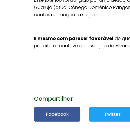
Esse lote 166 foi atingido por uma desap
Guarujá (atual Cônego Domênico Rangon
conforme imagem a seguir:
E mesmo com parecer favorável
de qu
prefeitura manteve a cassação do Alvar
Compartilhar
Facebook
Twitter