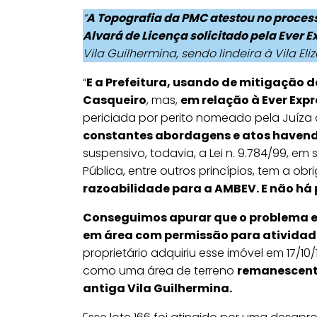
“
A Topografia da PMC atestou no proces
Alvará de Licença solicitado pela Ever E
Vila Guilhermina, sendo lindeira à Vila Eli
“
E a Prefeitura, usando de mitigação 
Casqueiro
, mas,
em relação à Ever Expr
periciada por perito nomeado pela Juíza
constantes abordagens e atos havend
suspensivo, todavia, a Lei n. 9.784/99, em
Pública, entre outros princípios, tem a o
razoabilidade para a AMBEV. E não há 
Conseguimos apurar que o problema es
em área com permissão para ativid
proprietário adquiriu esse imóvel em 17/10/
como uma área de terreno
remanescente
antiga Vila Guilhermina.