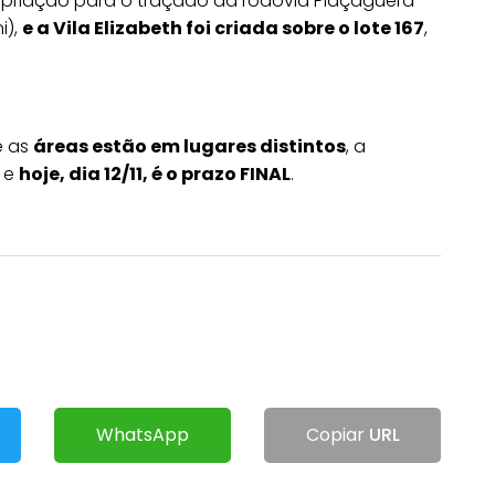
ropriação para o traçado da rodovia Piaçaguera-
i),
e a Vila Elizabeth foi criada sobre o lote 167
,
e as
áreas estão em lugares distintos
, a
á e
hoje, dia 12/11, é o prazo FINAL
.
WhatsApp
Copiar
URL