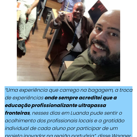
“Uma experiência que carrego na bagagem, a troca
de experiências
onde sempre acreditei que a
educação profissionalizante ultrapassa
fronteiras
, nesses dias em Luanda pude sentir o
acolhimento dos profissionais locais e a gratidão
individual de cada aluno por participar de um
projeto inovador na região portuária”, disse Wagner.