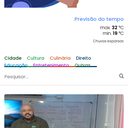
Previsão do tempo
max.
32
°C
min.
19
°C
Chuvas esparsas
Cidade
Cultura
Culinária
Direito
Educação
Entretenimento
Outras