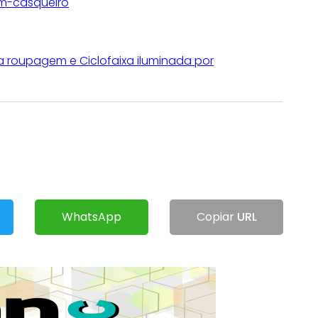
im-casqueiro
va roupagem e Ciclofaixa iluminada por
WhatsApp
Copiar
URL