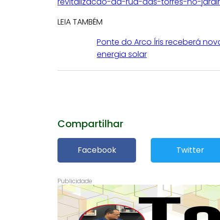
revitalizacao-da-rua-das-torres-no-jard
LEIA TAMBÉM
Ponte do Arco Íris receberá no
energia solar
Compartilhar
Facebook
Twitter