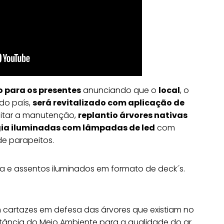
o para os presentes
anunciando que o
local
, o
do país,
será revitalizado com aplicação de
litar a manutenção,
replantio árvores nativas
gia iluminadas com lâmpadas de led
com
de parapeitos.
 e assentos iluminados em formato de deck´s.
m cartazes em defesa das árvores que existiam no
ortância do Meio Ambiente para a qualidade do ar