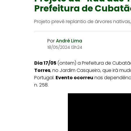
Prefeitura de Cubatã
Projeto prevê replantio de árvores nativa
Por
André Lima
18/05/2024 13h24
Dia 17/05
(ontem) a Prefeitura de Cubat
Torres
, no Jardim Casqueiro, que irá m
Portugal.
Evento ocorreu
nas dependênci
n. 258.