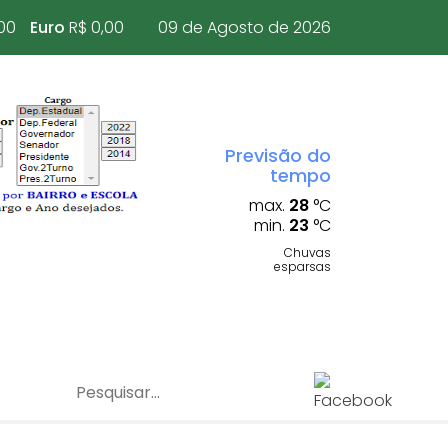
00
Euro
R$ 0,00
09 de Agosto de 2026
Previsão do
tempo
max.
28
°C
min.
23
°C
Chuvas
esparsas