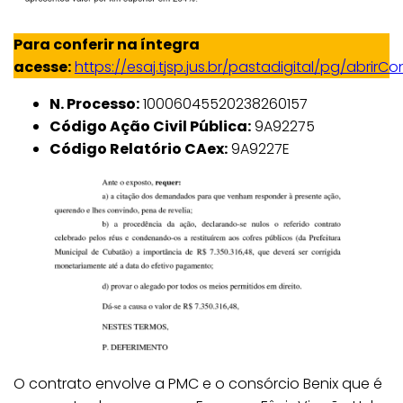
Para conferir na íntegra
acesse:
https://esaj.tjsp.jus.br/pastadigital/pg/abri
N. Processo:
10006045520238260157
Código Ação Civil Pública:
9A92275
Código Relatório CAex:
9A9227E
O contrato envolve a PMC e o consórcio Benix que é