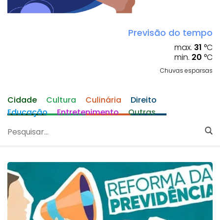
Previsão do tempo
max.
31
°C
min.
20
°C
Chuvas esparsas
Cidade
Cultura
Culinária
Direito
Educação
Entretenimento
Outras